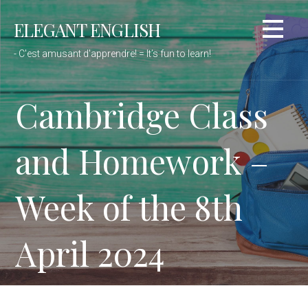
Passer
ELEGANT ENGLISH
au
contenu
- C'est amusant d'apprendre! = It’s fun to learn!
Cambridge Class
and Homework –
Week of the 8th
April 2024