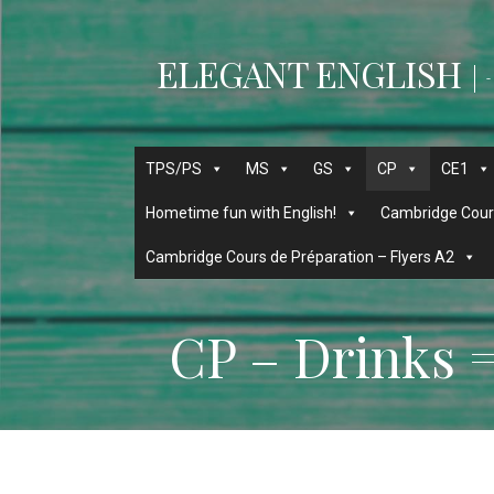
Passer
au
ELEGANT ENGLISH
contenu
-
TPS/PS
MS
GS
CP
CE1
Hometime fun with English!
Cambridge Cours
Cambridge Cours de Préparation – Flyers A2
CP – Drinks =