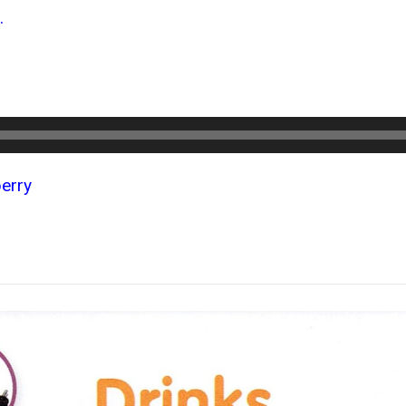
.
berry