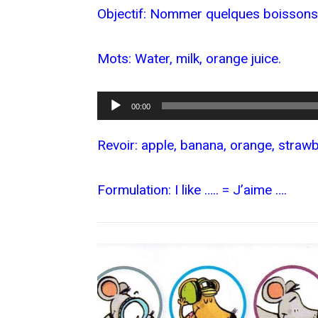
Objectif: Nommer quelques boissons
Mots: Water, milk, orange juice.
Lecteur
00:00
audio
Revoir: apple, banana, orange, straw
Formulation: I like ….. = J’aime ….