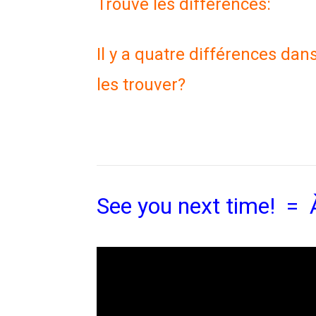
Trouve les différences:
Il y a quatre différences da
les trouver?
See you next time! = À