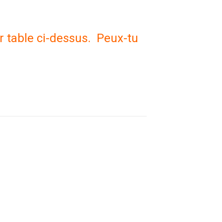
pour
augmenter
r table ci-dessus. Peux-tu
ou
diminuer
le
volume.