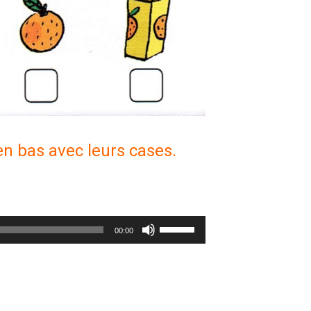
en bas avec leurs cases.
Utilisez
00:00
les
flèches
haut/bas