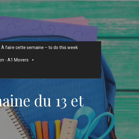
À faire cette semaine – to do this week
on - A1 Movers
ine du 13 et