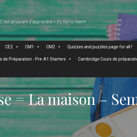
 C'est amusant d'apprendre! = It’s fun to learn!
CE2
CM1
CM2
Quizzes and puzzles page for all !
 de Préparation - Pre-A1 Starters
Cambridge Cours de préparati
e = La maison – Sema