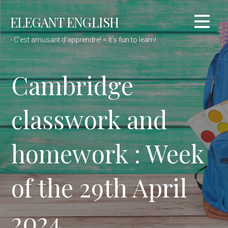
Passer
ELEGANT ENGLISH
au
contenu
- C'est amusant d'apprendre! = It’s fun to learn!
Cambridge
classwork and
homework : Week
of the 29th April
2024