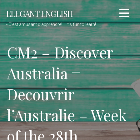
Passer
ELEGANT ENGLISH
au
contenu
- C'est amusant d'apprendre! = It’s fun to learn!
CM2 – Discover
Australia =
Decouvrir
l’Australie – Week
of the 28th