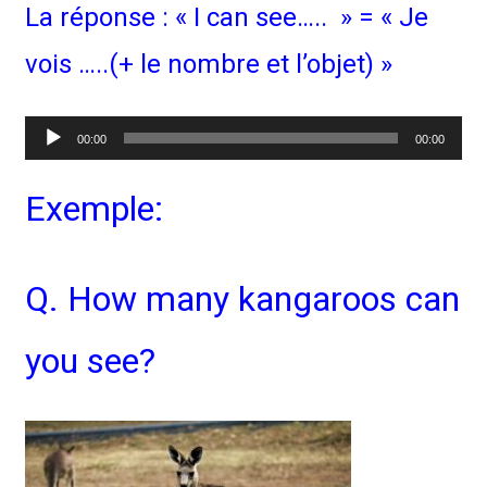
La réponse : « I can see….. » = « Je
vois …..(+ le nombre et l’objet) »
Lecteur
00:00
00:00
audio
Exemple:
Q. How many kangaroos can
you see?