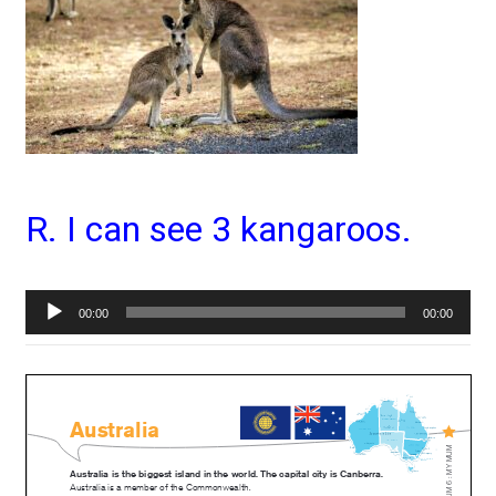
R. I can see 3 kangaroos.
Lecteur
00:00
00:00
audio