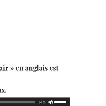
augmenter
ou
diminuer
le
volume.
air » en anglais est
ux.
Utilisez
00:00