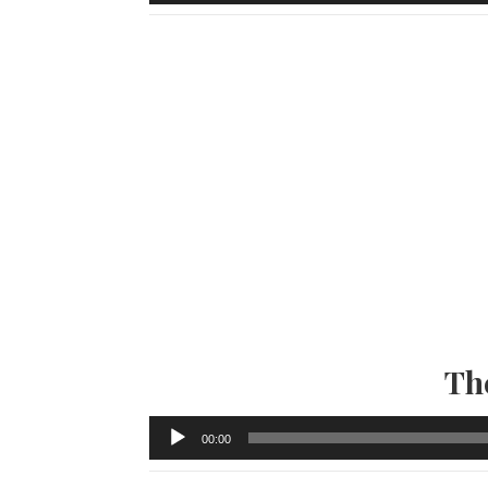
audio
Th
Lecteur
00:00
audio