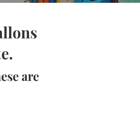
allons
e.
hese are