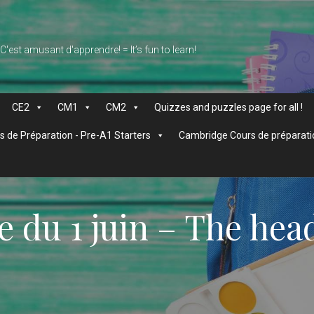
 C'est amusant d'apprendre! = It’s fun to learn!
CE2
CM1
CM2
Quizzes and puzzles page for all !
 de Préparation - Pre-A1 Starters
Cambridge Cours de préparati
 du 1 juin – The head