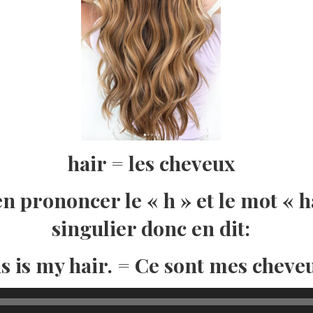
hair = les cheveux
ien prononcer le « h » et le mot « h
singulier donc en dit:
s is my hair. = Ce sont mes cheve