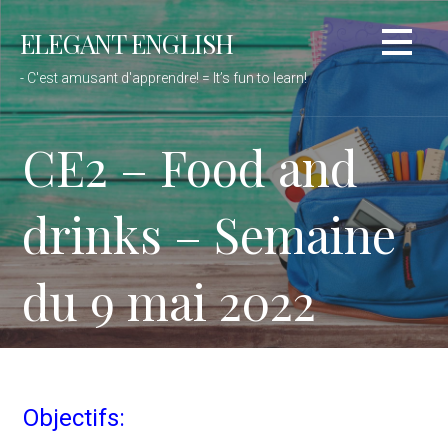
Passer
ELEGANT ENGLISH
au
contenu
- C'est amusant d'apprendre! = It’s fun to learn!
CE2 – Food and
drinks – Semaine
du 9 mai 2022
Objectifs: