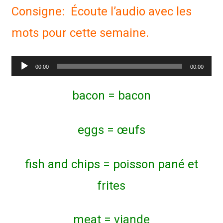
Consigne: Écoute l’audio avec les
mots pour cette semaine.
Lecteur
00:00
00:00
audio
bacon = bacon
eggs = œufs
fish and chips = poisson pané et
frites
meat = viande