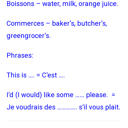
Boissons – water, milk, orange juice.
Commerces – baker’s, butcher’s,
greengrocer’s.
Phrases:
This is …. = C’est ….
I’d (I would) like some …… please. =
Je voudrais des …………. s’il vous plait.