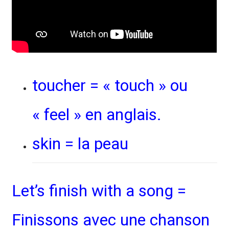
toucher = « touch » ou
« feel » en anglais.
skin = la peau
Let’s finish with a song =
Finissons avec une chanson