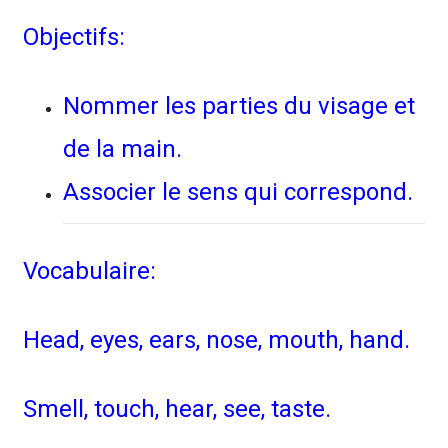
Objectifs:
Nommer les parties du visage et
de la main.
Associer le sens qui correspond.
Vocabulaire:
Head, eyes, ears, nose, mouth, hand.
Smell, touch, hear, see, taste.