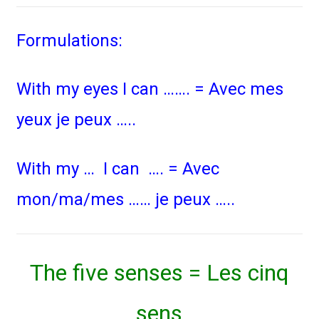
Formulations:
With my eyes I can ……. = Avec mes
yeux je peux …..
With my … I can …. = Avec
mon/ma/mes …… je peux …..
The five senses = Les cinq
sens