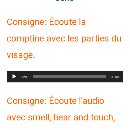
Consigne: Écoute la
comptine avec les parties du
visage.
Lecteur
00:00
00:00
audio
Consigne: Écoute l’audio
avec smell, hear and touch,