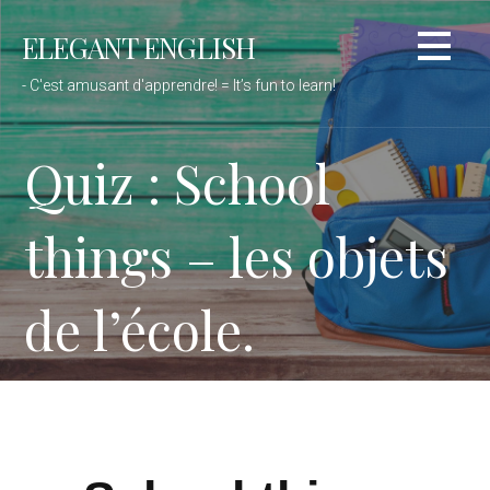
Passer
ELEGANT ENGLISH
au
contenu
- C'est amusant d'apprendre! = It’s fun to learn!
Quiz : School
things – les objets
de l’école.