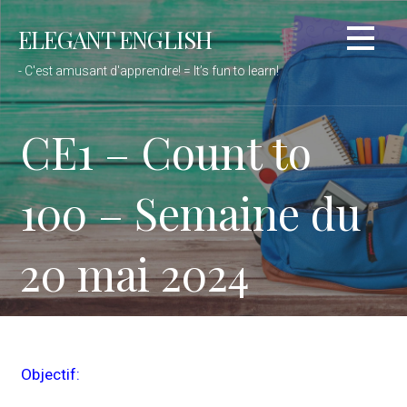
Passer
ELEGANT ENGLISH
au
contenu
- C'est amusant d'apprendre! = It’s fun to learn!
CE1 – Count to
100 – Semaine du
20 mai 2024
Objectif: