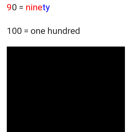
9
0 =
nine
ty
100 = one hundred