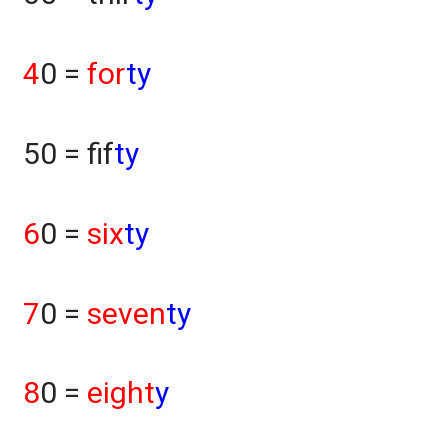
4
0 =
for
ty
50 = fif
ty
6
0 =
six
ty
7
0 =
seven
ty
8
0 =
eight
y