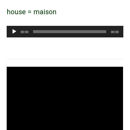
house = maison
Lecteur
00:00
00:00
audio