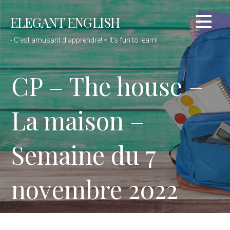
Passer
ELEGANT ENGLISH
au
contenu
- C'est amusant d'apprendre! = It’s fun to learn!
CP – The house =
La maison –
Semaine du 7
novembre 2022