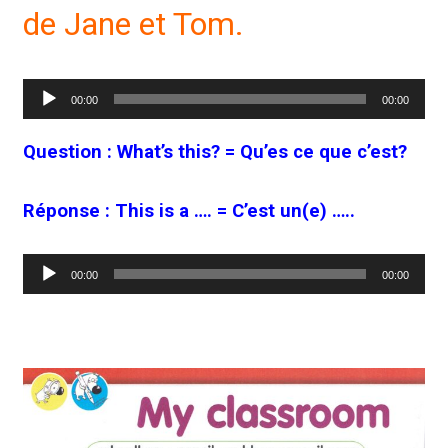
de Jane et Tom.
Lecteur
00:00
00:00
audio
Question : What’s this? = Qu’es ce que c’est?
Réponse : This is a …. = C’est un(e) …..
Lecteur
00:00
00:00
audio