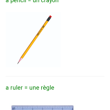
a pencil = un crayon
a ruler = une règle