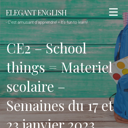
Passer
ELEGANT ENGLISH
au
contenu
- C'est amusant d'apprendre! = It’s fun to learn!
CE2 – School
things = Materiel
scolaire –
Semaines du 17 et
23 janvier 2023