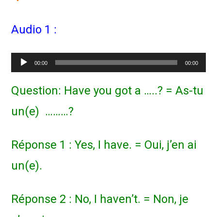
Audio 1 :
Lecteur
00:00
00:00
audio
Question: Have you got a …..? = As-tu
un(e) ………?
Réponse 1 : Yes, I have. = Oui, j’en ai
un(e).
Réponse 2 : No, I haven’t. = Non, je