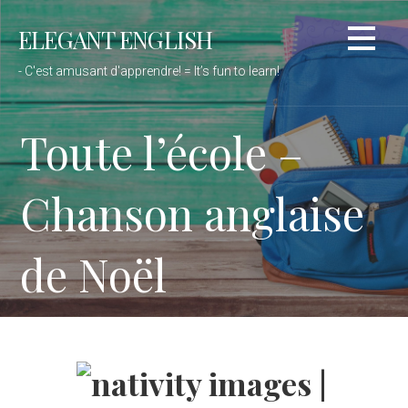
Passer
ELEGANT ENGLISH
au
contenu
- C'est amusant d'apprendre! = It’s fun to learn!
Toute l’école –
Chanson anglaise
de Noël