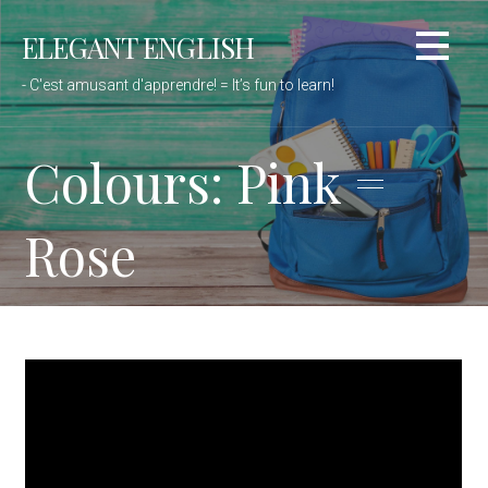
Passer
ELEGANT ENGLISH
au
contenu
- C'est amusant d'apprendre! = It’s fun to learn!
Colours: Pink =
Rose