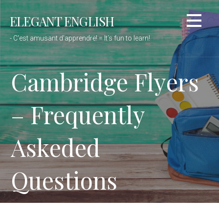
Passer
ELEGANT ENGLISH
au
contenu
- C'est amusant d'apprendre! = It’s fun to learn!
Cambridge Flyers
– Frequently
Askeded
Questions