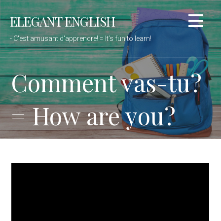
Passer
ELEGANT ENGLISH
au
contenu
- C'est amusant d'apprendre! = It’s fun to learn!
Comment vas-tu?
= How are you?