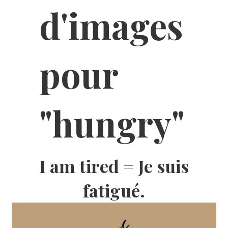
I am tired = Je suis
fatigué.