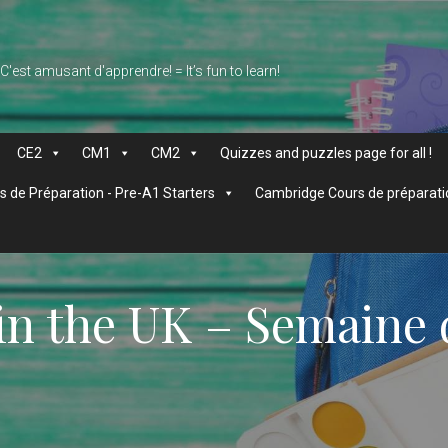
 C'est amusant d'apprendre! = It’s fun to learn!
CE2
CM1
CM2
Quizzes and puzzles page for all !
 de Préparation - Pre-A1 Starters
Cambridge Cours de préparati
in the UK – Semaine 