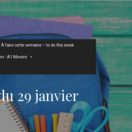
À faire cette semaine – to do this week
on - A1 Movers
du 29 janvier