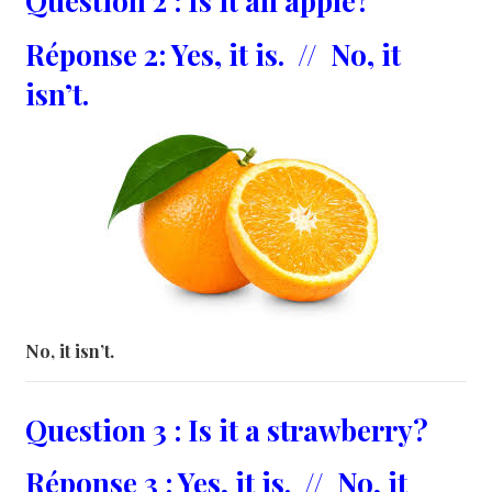
Question 2 : Is it an apple?
Réponse 2: Yes, it is. // No, it
isn’t.
No, it isn’t.
Question 3 : Is it a strawberry?
Réponse 3 : Yes, it is. // No, it