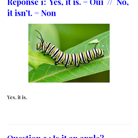
Réponse 1: Yes, it is. = Oui // No,
it isn’t. = Non
Yes, it is.