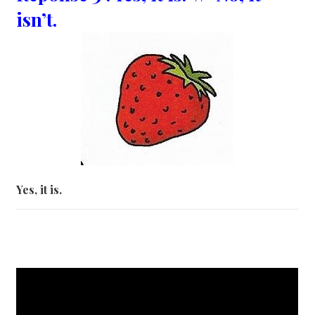
isn’t.
Yes, it is.