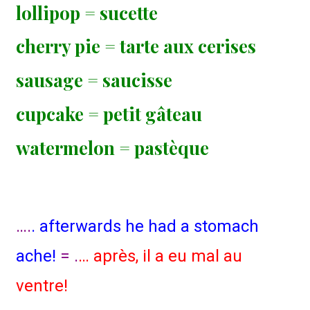
lollipop = sucette
cherry pie = tarte aux cerises
sausage = saucisse
cupcake = petit gâteau
watermelon = pastèque
….
. afterwards he had a stomach
ache!
= .
… après, il a eu mal au
ventre!