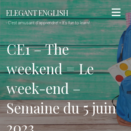
Passer
ELEGANT ENGLISH
au
contenu
- C'est amusant d'apprendre! = It’s fun to learn!
CE1 – The
weekend = Le
week-end –
Semaine du 5 juin
2023