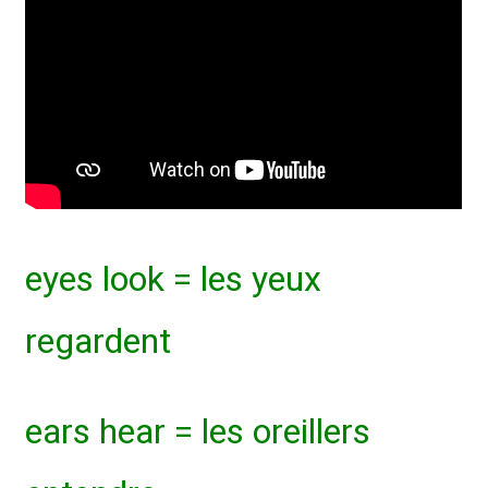
eyes look = les yeux
regardent
ears hear = les oreillers