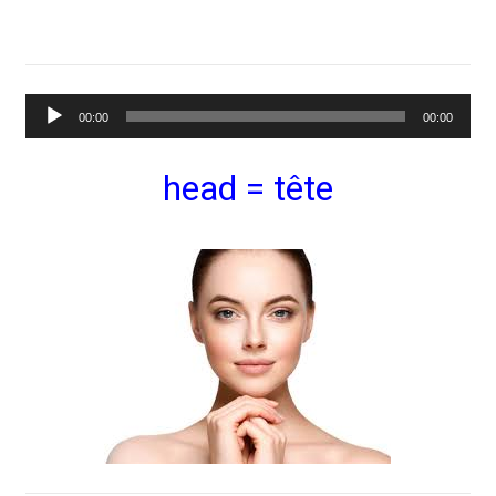
Lecteur
00:00
00:00
audio
head = tête