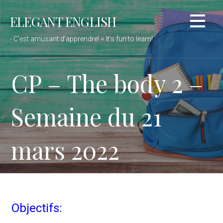
Passer
ELEGANT ENGLISH
au
contenu
- C'est amusant d'apprendre! = It’s fun to learn!
CP – The body 2 –
Semaine du 21
mars 2022
Objectifs: