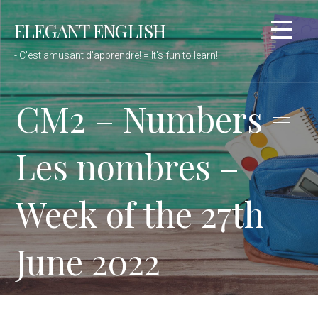
Passer
ELEGANT ENGLISH
au
contenu
- C'est amusant d'apprendre! = It’s fun to learn!
CM2 – Numbers =
Les nombres –
Week of the 27th
June 2022