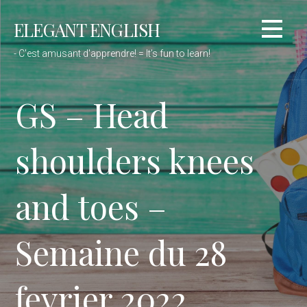
Passer
ELEGANT ENGLISH
au
contenu
- C'est amusant d'apprendre! = It’s fun to learn!
GS – Head
shoulders knees
and toes –
Semaine du 28
fevrier 2022