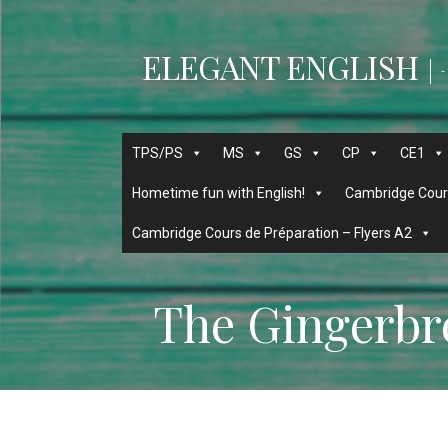
Passer
au
ELEGANT ENGLISH
contenu
-
TPS/PS
MS
GS
CP
CE1
Hometime fun with English!
Cambridge Cours
Cambridge Cours de Préparation – Flyers A2
The Gingerb