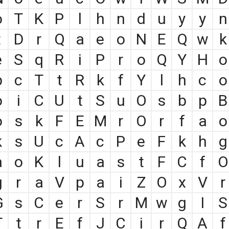
o
T
K
P
l
h
n
d
u
y
y
n
t
D
r
Q
a
e
o
N
E
Q
w
k
e
S
q
R
i
P
r
o
Q
Y
H
o
b
c
T
t
R
k
f
Y
l
h
c
o
o
i
C
U
t
S
u
O
s
b
p
B
o
s
k
F
E
M
r
O
r
f
a
o
k
s
U
c
A
c
P
e
F
k
h
g
a
o
K
l
u
a
s
t
F
C
f
O
g
r
a
V
p
a
i
Z
O
x
V
r
G
s
C
e
r
S
r
M
w
g
I
S
T
t
r
E
f
J
C
i
r
Q
A
f