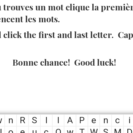
trouves un mot clique la première
cent les mots.
lick the first and last letter. Capi
Bonne chance! Good luck!
w
n
R
S
I
I
A
P
e
n
c
i
N
o
e
u
c
O
w
T
W
S
M
D