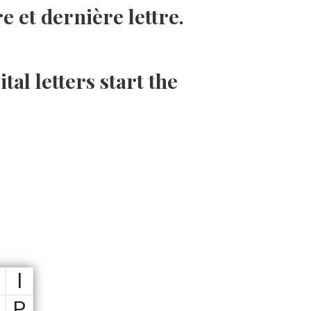
 et dernière lettre.
tal letters start the
l
P