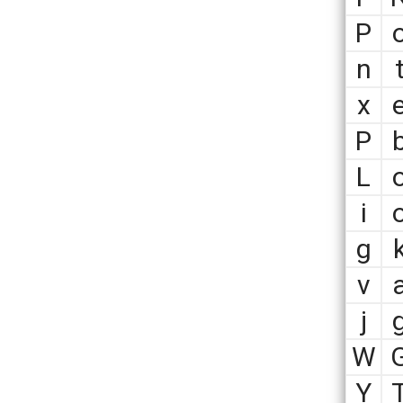
P
n
x
P
L
i
g
v
j
W
Y