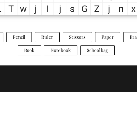
L
T
w
j
I
j
s
G
Z
j
n
x
Pencil
Ruler
Scissors
Paper
Era
Book
Notebook
Schoolbag