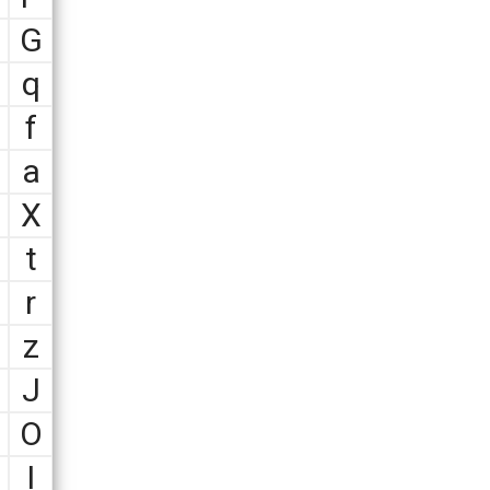
G
q
f
a
X
t
r
z
J
O
I