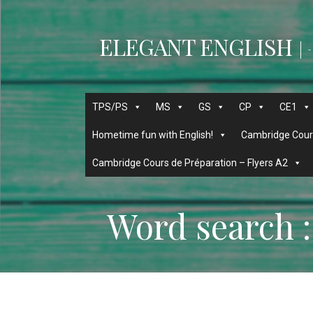
Passer
au
ELEGANT ENGLISH
contenu
-
TPS/PS
MS
GS
CP
CE1
Hometime fun with English!
Cambridge Cours
Cambridge Cours de Préparation – Flyers A2
Word search :