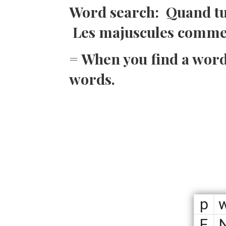
Word search: Quand tu 
Les majuscules commen
= When you find a word c
words.
p
F