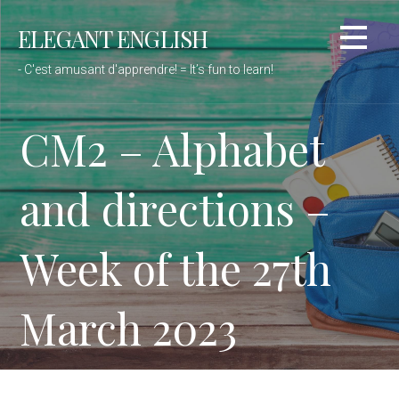
Passer
ELEGANT ENGLISH
au
contenu
- C'est amusant d'apprendre! = It’s fun to learn!
CM2 – Alphabet
and directions –
Week of the 27th
March 2023