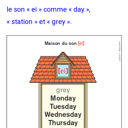
le son « ei » comme « day »,
« station » et « grey ».