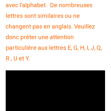
avec l’alphabet. De nombreuses
lettres sont similaires ou ne
changent pas en anglais. Veuillez
donc prêter une attention
particulière aux lettres E, G, H, I, J, Q,
R , U et Y.