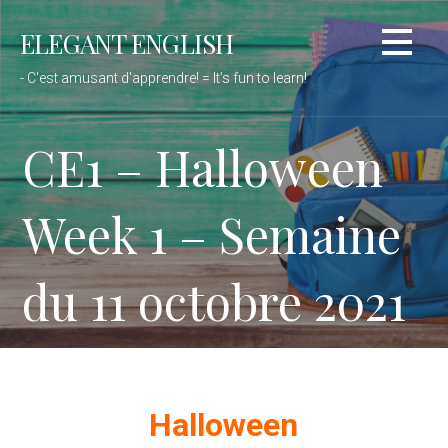
Passer
ELEGANT ENGLISH
au
contenu
- C'est amusant d'apprendre! = It’s fun to learn!
CE1 – Halloween
Week 1 – Semaine
du 11 octobre 2021
Halloween