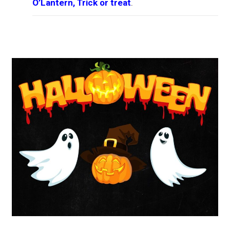
O’Lantern, Trick or treat
.