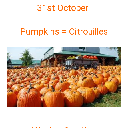
31st October
Pumpkins = Citrouilles