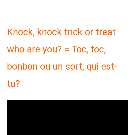
Knock, knock trick or treat
who are you? = Toc, toc,
bonbon ou un sort, qui est-
tu?