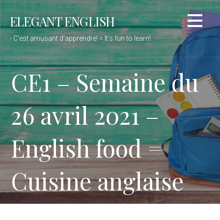
Passer
ELEGANT ENGLISH
au
contenu
- C'est amusant d'apprendre! = It’s fun to learn!
CE1 – Semaine du
26 avril 2021 –
English food =
Cuisine anglaise