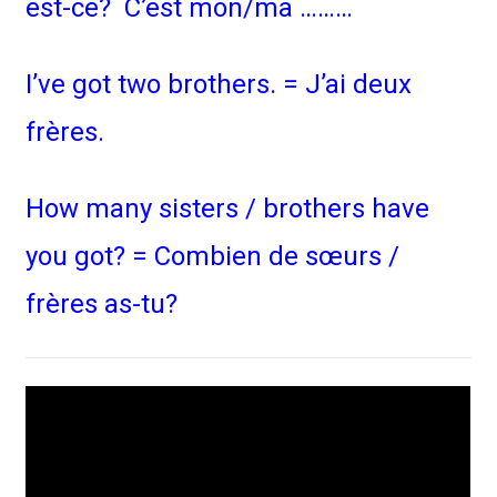
est-ce? C’est mon/ma ………
I’ve got two brothers. = J’ai deux
frères.
How many sisters / brothers have
you got? = Combien de sœurs /
frères as-tu?