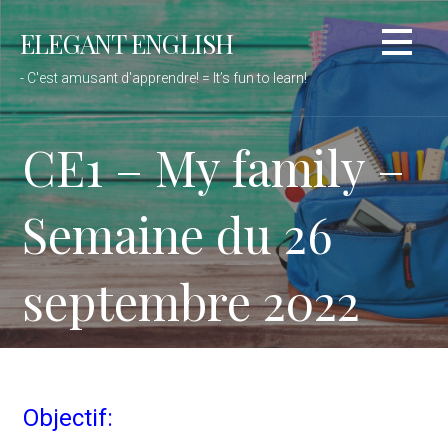
Passer
ELEGANT ENGLISH
au
contenu
- C'est amusant d'apprendre! = It’s fun to learn!
CE1 – My family –
Semaine du 26
septembre 2022
Objectif: