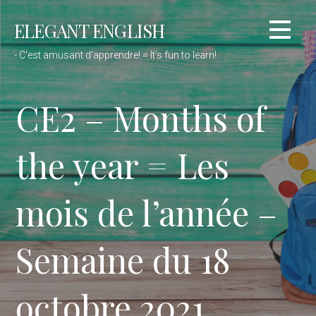
Passer
ELEGANT ENGLISH
au
contenu
- C'est amusant d'apprendre! = It’s fun to learn!
CE2 – Months of
the year = Les
mois de l’année –
Semaine du 18
octobre 2021