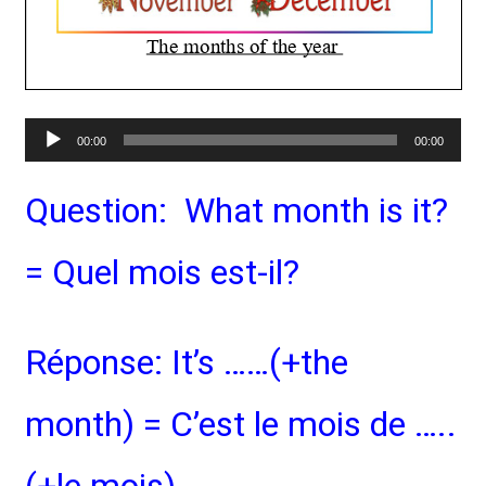
Lecteur
00:00
00:00
audio
Question: What month is it?
= Quel mois est-il?
Réponse: It’s ……(+the
month) = C’est le mois de …..