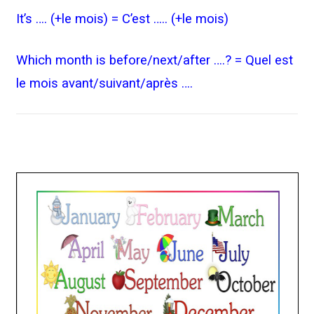
It’s …. (+le mois) = C’est ….. (+le mois)
Which month is before/next/after ….? = Quel est
le mois avant/suivant/après ….