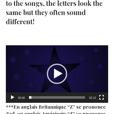
to the songs, the letters look the
same but they often sound
different!
Lecteur
vidéo
00:00
02:12
***En anglais Britannique “Z” se prononce
Zed, en anglais Américain “Z” se prononce