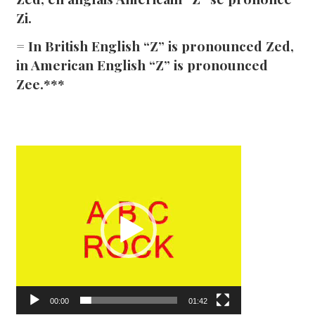
Zi.
= In British English “Z” is pronounced Zed,
in American English “Z” is pronounced
Zee.***
Lecteur
vidéo
00:00
01:42