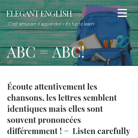
Passer
ELEGANT ENGLISH
au
contenu
- C'est amusant d'apprendre! = It’s fun to learn!
ABC = ABC!
Écoute attentivement les
chansons,
les lettres
semblent
identiques mais elles sont
souvent prononcées
différemment ! = Listen carefully