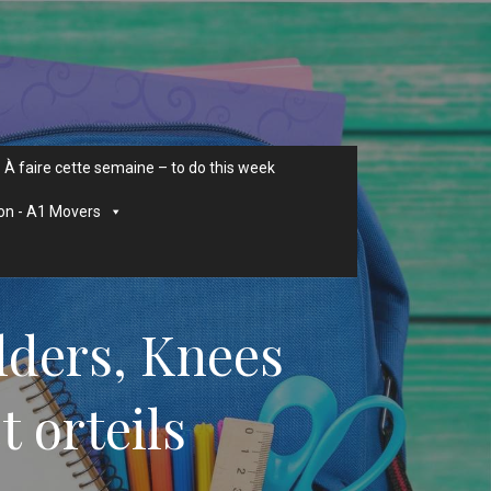
À faire cette semaine – to do this week
on - A1 Movers
lders, Knees
t orteils