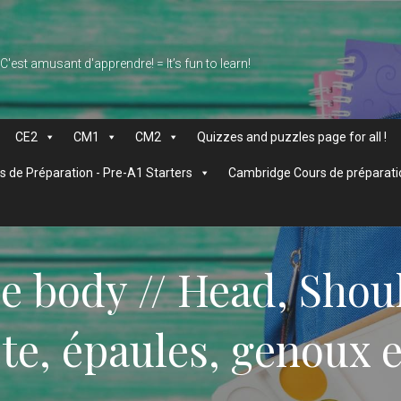
 C'est amusant d'apprendre! = It’s fun to learn!
CE2
CM1
CM2
Quizzes and puzzles page for all !
 de Préparation - Pre-A1 Starters
Cambridge Cours de préparati
e body // Head, Shou
te, épaules, genoux e